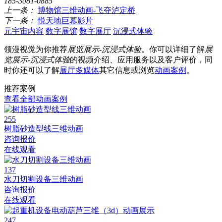
185-3081-0885
上一条：
博物馆三维动画-飞夺泸定桥
下一条：
悦天地巨幕影片
元宇宙内容
数字展馆
数字展厅
沉浸式体验
领漫视觉为你推荐
展览展示-沉浸式体验
。你可以详细了解
展
览展示-沉浸式体验
的视频介绍、应用服务以及客户评价，同
时你还可以了解
展厅多媒体
其它信息或浏览
动画案例
。
推荐案例
查看全部动画案例
255
树脂砂造型线三维动画
咨询报价
在线观看
137
水刀切割设备三维动画
咨询报价
在线观看
247