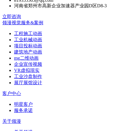
819355565@qq.com
河南省郑州市高新企业加速器产业园D区D8-3
立即咨询
领漫视觉服务&案例
工程施工动画
工业机械动画
项目投标动画
建筑地产动画
mg二维动画
企业宣传视频
VR虚拟现实
工业沙盘制作
展厅展馆设计
客户中心
明星客户
服务承诺
关于领漫